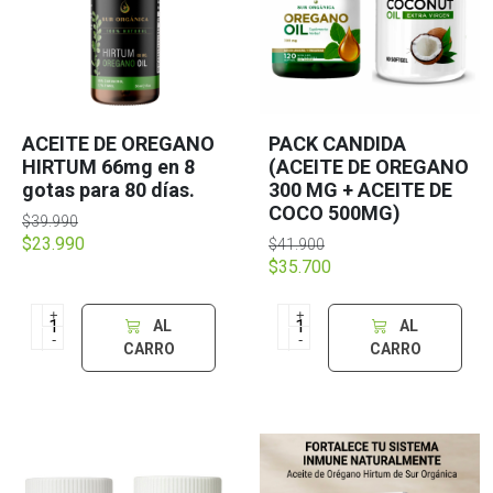
ACEITE DE OREGANO
PACK CANDIDA
HIRTUM 66mg en 8
(ACEITE DE OREGANO
gotas para 80 días.
300 MG + ACEITE DE
COCO 500MG)
$39.990
$23.990
$41.900
$35.700
+
+
AL
AL
-
-
CARRO
CARRO