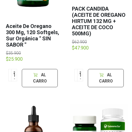
PACK CANDIDA
(ACEITE DE OREGANO
HIRTUM 132 MG +
Aceite De Oregano
ACEITE DE COCO
300 Mg, 120 Softgels,
500MG)
Sur Orgánica " SIN
$62.900
SABOR "
$47.900
$35.900
$25.900
+
+
AL
AL
-
-
CARRO
CARRO