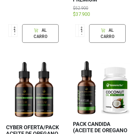
$52.900
$37.900
+
+
AL
AL
-
-
CARRO
CARRO
PACK CANDIDA
CYBER OFERTA/PACK
(ACEITE DE OREGANO
ACEITE DE OREGANO