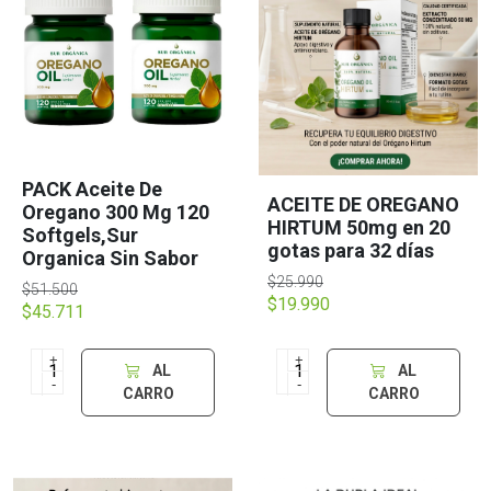
PACK Aceite De
ACEITE DE OREGANO
Oregano 300 Mg 120
HIRTUM 50mg en 20
Softgels,Sur
gotas para 32 días
Organica Sin Sabor
$25.990
$51.500
$19.990
$45.711
+
+
AL
AL
-
-
CARRO
CARRO