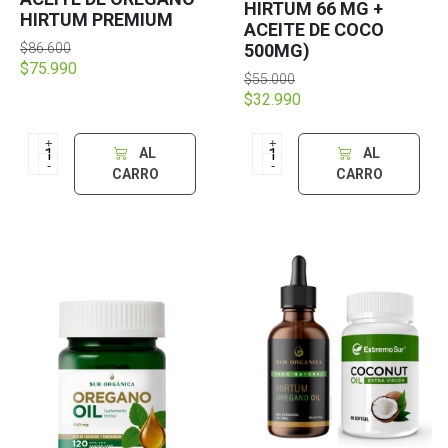
HIRTUM 66 MG +
HIRTUM PREMIUM
ACEITE DE COCO
$86.600
500MG)
$75.990
$55.000
$32.990
+
+
AL
AL
-
-
CARRO
CARRO