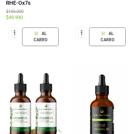
RHE-Ox7s
$100.000
$49.990
+
+
AL
AL
-
-
CARRO
CARRO