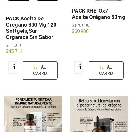
PACK RHE-Ox7 -
Aceite Orégano 50mg
PACK Aceite De
Oregano 300 Mg 120
$120.000
Softgels,Sur
$69.900
Organica Sin Sabor
$51.500
$45.711
+
+
AL
AL
-
-
CARRO
CARRO