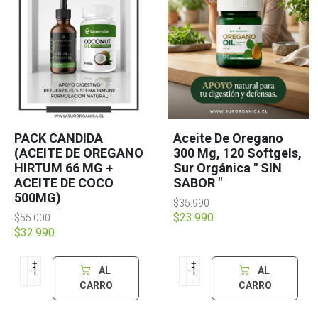
PACK CANDIDA
Aceite De Oregano
(ACEITE DE OREGANO
300 Mg, 120 Softgels,
HIRTUM 66 MG +
Sur Orgánica " SIN
ACEITE DE COCO
SABOR "
500MG)
$35.990
$23.990
$55.000
$32.990
+
+
AL
AL
-
-
CARRO
CARRO