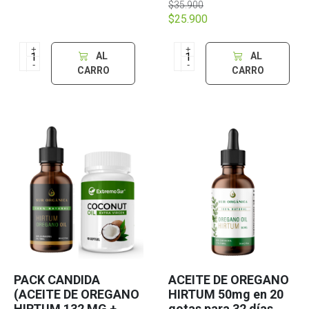
$35.900
$25.900
+
+
AL
AL
-
-
CARRO
CARRO
PACK CANDIDA
ACEITE DE OREGANO
(ACEITE DE OREGANO
HIRTUM 50mg en 20
HIRTUM 132 MG +
gotas para 32 días