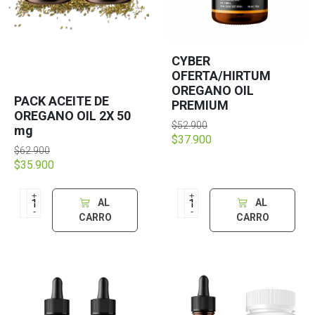
CYBER
OFERTA/HIRTUM
OREGANO OIL
PACK ACEITE DE
PREMIUM
OREGANO OIL 2X 50
$52.900
mg
$37.900
$62.900
$35.900
+
+
AL
AL
-
-
CARRO
CARRO