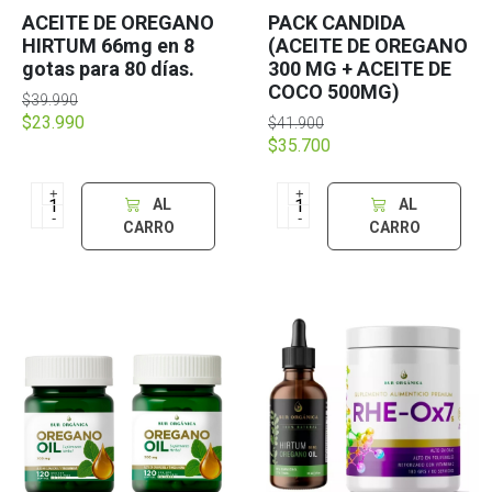
ACEITE DE OREGANO
PACK CANDIDA
HIRTUM 66mg en 8
(ACEITE DE OREGANO
gotas para 80 días.
300 MG + ACEITE DE
COCO 500MG)
$39.990
$23.990
$41.900
$35.700
+
+
AL
AL
-
-
CARRO
CARRO