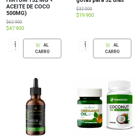
ACEITE DE COCO
$32.000
500MG)
$19.900
$62.900
$47.900
+
+
AL
AL
-
-
CARRO
CARRO