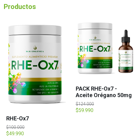
Productos
PACK RHE-Ox7 -
Aceite Orégano 50mg
$124.000
$59.990
RHE-Ox7
$100.000
$49.990