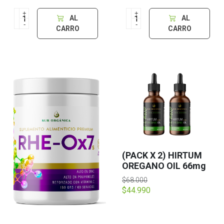
+
+
AL
AL
-
-
CARRO
CARRO
(PACK X 2) HIRTUM
OREGANO OIL 66mg
$68.000
$44.990