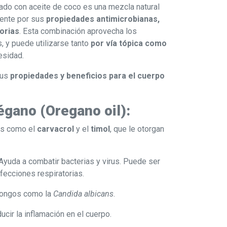
ado con aceite de coco es una mezcla natural
ente por sus
propiedades antimicrobianas,
torias
. Esta combinación aprovecha los
, y puede utilizarse tanto
por vía tópica como
esidad.
sus
propiedades y beneficios para el cuerpo
égano (Oregano oil):
os como el
carvacrol
y el
timol
, que le otorgan
Ayuda a combatir bacterias y virus. Puede ser
nfecciones respiratorias.
hongos como la
Candida albicans
.
cir la inflamación en el cuerpo.