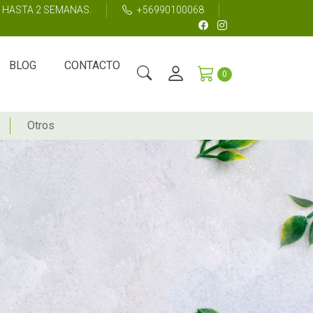
S HASTA 2 SEMANAS.
+56990100068
BLOG
CONTACTO
0
Otros