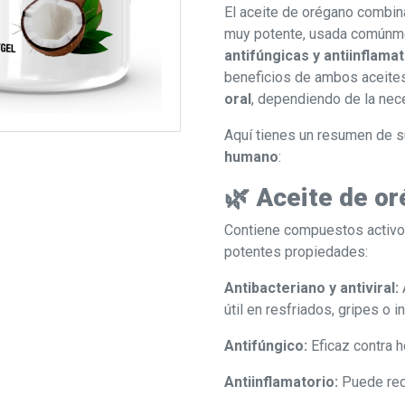
El aceite de orégano combin
muy potente, usada comúnm
antifúngicas y antiinflama
beneficios de ambos aceites
oral
, dependiendo de la nec
Aquí tienes un resumen de 
humano
:
🌿 Aceite de or
Contiene compuestos activ
potentes propiedades:
Antibacteriano y antiviral:
útil en resfriados, gripes o i
Antifúngico:
Eficaz contra 
Antiinflamatorio:
Puede redu