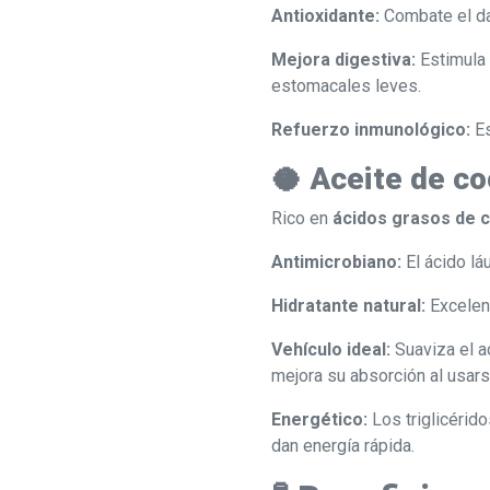
Antioxidante:
Combate el dañ
Mejora digestiva:
Estimula 
estomacales leves.
Refuerzo inmunológico:
Es
🥥 Aceite de co
Rico en
ácidos grasos de c
Antimicrobiano:
El ácido lá
Hidratante natural:
Excelent
Vehículo ideal:
Suaviza el ac
mejora su absorción al usarse
Energético:
Los triglicérid
dan energía rápida.