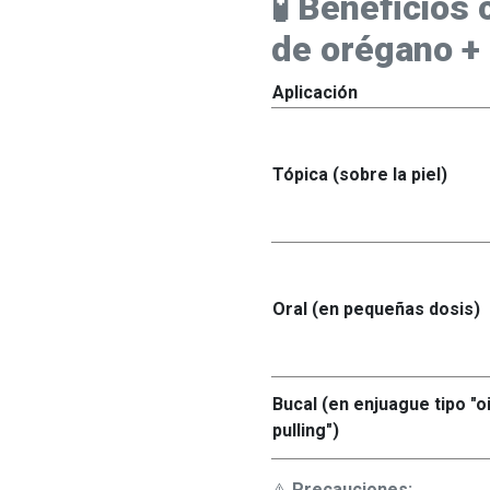
🧪 Beneficios
de orégano + 
Aplicación
Tópica (sobre la piel)
Oral (en pequeñas dosis)
Bucal (en enjuague tipo "oi
pulling")
⚠️
Precauciones: